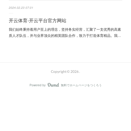
2024.02.23 07:01
开云体育-开云平台官方网站
我们始终秉持着用户至上的理念，坚持务实经营，汇聚了一支优秀的高素
质人才队伍，并与业界顶尖的精英团队合作，致力于打造体育精品。我…
Copyright ©
2026
.
Powered by
無料でホームページをつくろう
AmebaOwnd
フォロー