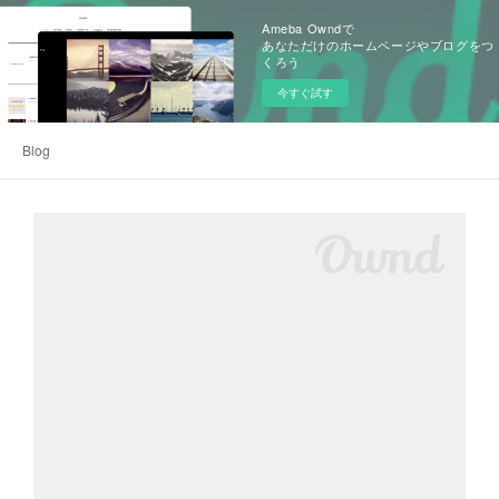
Ameba Owndで
あなただけのホームページやブログをつ
くろう
今すぐ試す
Blog